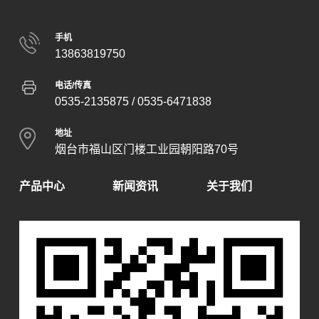
手机
13863819750
电话/传真
0535-2135875
/ 0535-6471838
地址
烟台市福山区门楼工业园朝阳路70号
产品中心
新闻资讯
关于我们