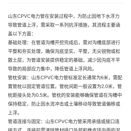
山东CPVC电力管在安装过程中，为防止因地下水浮力
导致管道上浮，需采取一系列抗浮措施，其流程主要涵
盖以下方面：
基础处理：在管道沟槽开挖完成后，需对沟槽底部进行
平整和夯实处理，确保沟底坚实、平整，无尖锐物或松
散土层，为管道安装提供稳定的基础，减少因沟底不平
导致的局部应力集中，降低管道上浮风险。
管枕安装：山东CPVC电力管标准定长通常为6米，需配
置管枕以固定管道位置。管枕间距一般设置为2.0米，管
枕距接头处为0.5米。管枕的安装能够确保管道在沟槽中
保持稳定，防止因水流冲击或土壤移动导致管道偏移或
上浮。
管道连接与固定：山东CPVC电力管采用承插或接口连
接方式，连接前需清除管材插口外部和橡皮环内面的泥