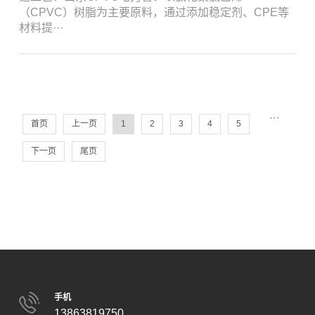
（CPVC）树脂为主要原料，通过添加稳定剂、CPE等
材料提···
···
首页
上一页
1
2
3
4
5
下一页
尾页
手机
13863819750