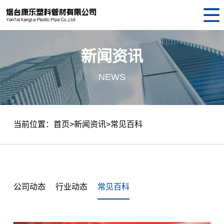
网
站
公
新闻资讯
首
司
产
NEWS
页
介
品
新
绍
中
闻
荣
当前位置：
首页
>
新闻资讯
>
常见百科
心
资
誉
联
讯
资
系
质
我
公司动态
行业动态
常见百科
们