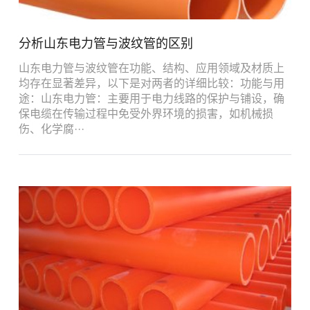
分析山东电力管与波纹管的区别
山东电力管与波纹管在功能、结构、应用领域及材质上
均存在显著差异，以下是对两者的详细比较：功能与用
途：山东电力管：主要用于电力线路的保护与铺设，确
保电缆在传输过程中免受外界环境的损害，如机械损
伤、化学腐···