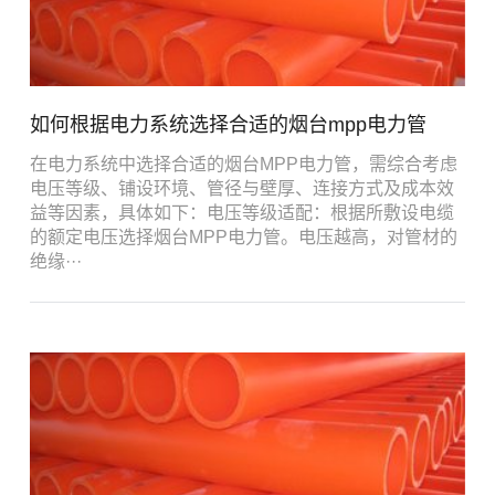
如何根据电力系统选择合适的烟台mpp电力管
在电力系统中选择合适的烟台MPP电力管，需综合考虑
电压等级、铺设环境、管径与壁厚、连接方式及成本效
益等因素，具体如下：电压等级适配：根据所敷设电缆
的额定电压选择烟台MPP电力管。电压越高，对管材的
绝缘···