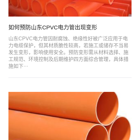
如何预防山东CPVC电力管出现变形
山东CPVC电力管因耐腐蚀、绝缘性好被广泛应用于电
力电缆保护，但其材质脆性较高，若施工或储存不当易
发生变形，影响使用安全。预防变形需从材料选择、施
工规范、环境控制及后期维护四方面综合管理，具体措
施如下···