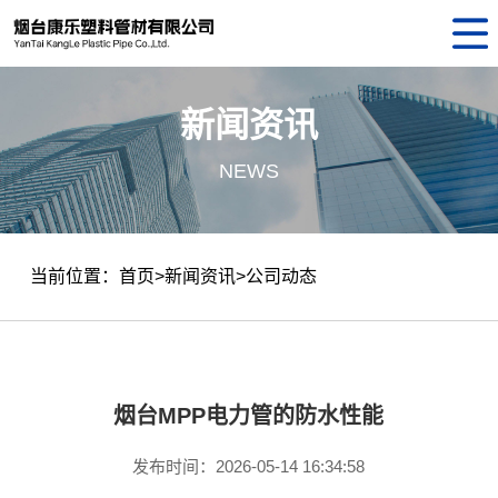
网
站
公
新闻资讯
首
司
产
NEWS
页
介
品
新
绍
中
闻
荣
当前位置：
首页
>
新闻资讯
>
公司动态
心
资
誉
联
讯
资
系
质
我
烟台MPP电力管的防水性能
们
发布时间：2026-05-14 16:34:58