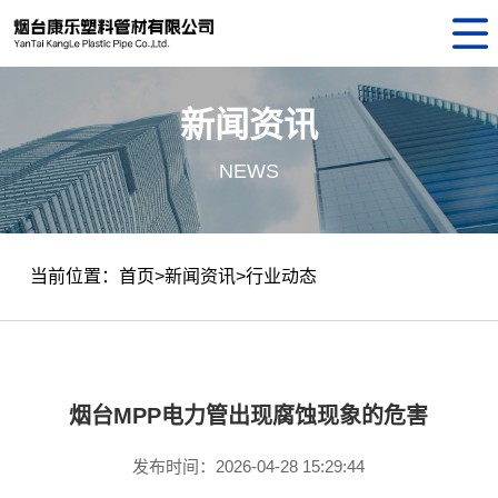
网
站
公
新闻资讯
首
司
产
NEWS
页
介
品
新
绍
中
闻
荣
当前位置：
首页
>
新闻资讯
>
行业动态
心
资
誉
联
讯
资
系
质
我
烟台MPP电力管出现腐蚀现象的危害
们
发布时间：2026-04-28 15:29:44