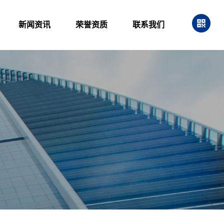
新闻资讯
荣誉资质
联系我们