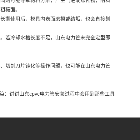
过高则可能导致材料分解，产生气泡或焦化物，附着
状粗糙面。
。长期使用后，模具内表面磨损或结垢，也会直接划
凸。若冷却水槽长度不足，山东电力管未完全定型即
定、切割刀片钝化等操作问题，也可能在山东电力管
篇：讲讲山东cpvc电力管安装过程中会用到那些工具