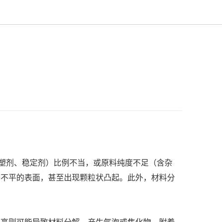
增塑剂、稳定剂）比例不当，或原料纯度不足（含杂
凸不平的表面，甚至出现颗粒状凸起。此外，材料分