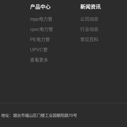
产品中心
新闻资讯
mpp电力管
公司动态
cpvc电力管
行业动态
PE电力管
常见百科
UPVC管
查看更多
75 地址：烟台市福山区门楼工业园朝阳路70号